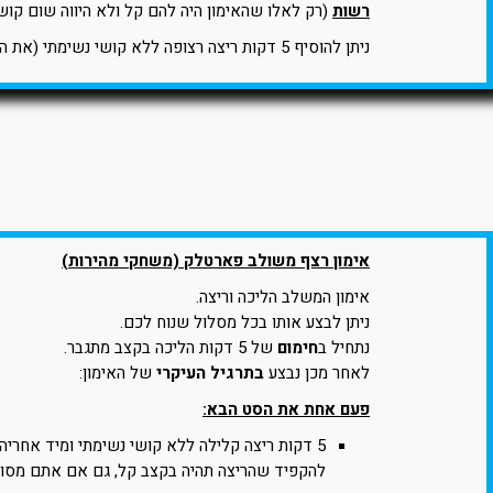
רשות
(רק לאלו שהאימון היה להם קל ולא היווה שום קושי
ניתן להוסיף 5 דקות ריצה רצופה ללא קושי נשימתי (את הריצה יש להוסיף לפני השחרור).
אימון רצף משולב פארטלק (משחקי מהירות)
אימון המשלב הליכה וריצה.
ניתן לבצע אותו בכל מסלול שנוח לכם.
נתחיל ב
חימום
של 5 דקות הליכה בקצב מתגבר.
לאחר מכן נבצע
בתרגיל העיקרי
של האימון:
פעם אחת את הסט הבא:
5 דקות ריצה קלילה ללא קושי נשימתי ומיד אחרי
להקפיד שהריצה תהיה בקצב קל, גם אם אתם מסוג