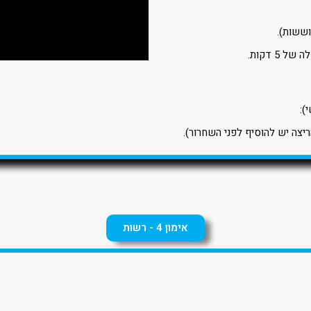
 של 5 דקות.
):
אימון 4 - רשות