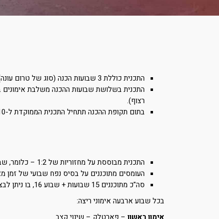
התכנית כוללת 3 שבועות הכנה (סוג של טרום עונה), במטרה להכניס ליכולת בסיסית של 12-15 דקות ריצה רצופה (כ- 1.5-2 ק"מ).
רצוף).
בתום תקופת ההכנה תתחיל התכנית הממוקדת ל-10 ק"מ.
התכנית מבוססת על מחזוריות של 1:2 – כלומר, שבועיים מעלים עומסים, שבוע מורידים עומסים.
העומסים מתוכננים על בסיס נפח שבועי של זמן מצ
סה"כ מתוכננים 15 שבועות + שבוע 16, בו ניתן לבצע מדידה למרחק 10 ק"מ במסגרת עצמאית או תחרות.
בכל שבוע ארבעה אימוני ריצה:
אימון ראשון
– פארטלק – שינוי קצב.