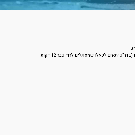
התכנית בשלושת שבועות ההכנה משלבת אימונים בסיסיים, עם אפשרות לעומס נוסף, שמתאים לכאלו שהאימון יחסית קל להם (בדר"כ יתאים לכאלו שמסוגלים לרוץ כבר 12 דקות