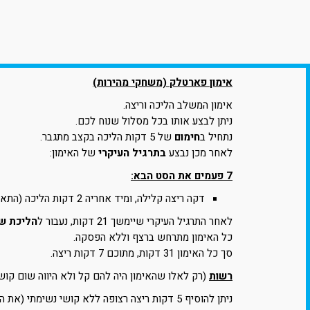
אימון פארטלק (משחקי מהירות)
אימון המשלב הליכה וריצה.
ניתן לבצע אותו בכל מסלול שנוח לכם.
נתחיל ב
חימום
של 5 דקות הליכה בקצב מתגבר.
לאחר מכן נבצע
בתרגיל העיקרי
של האימון:
7 פעמים את הסט הבא:
דקה ריצה קלילה, ומיד אחריה 2 דקות הליכה (התאוששות).
לאחר התרגיל העיקרי שיימשך 21 דקות, נעבור ל
הליכת ש
כל האימון מתרחש ברצף וללא הפסקה.
סך כל האימון 31 דקות, מתוכם 7 דקות ריצה.
רשות
(רק לאלו שהאימון היה להם קל ולא היווה שום קושי
ניתן להוסיף 5 דקות ריצה רצופה ללא קושי נשימתי (את הריצה יש להוסיף לפני השחרור).