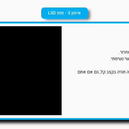
אימון 3 - נפח LSD
חרור.
י נשימתי.
ה תהיה בקצב קל, גם אם אתם