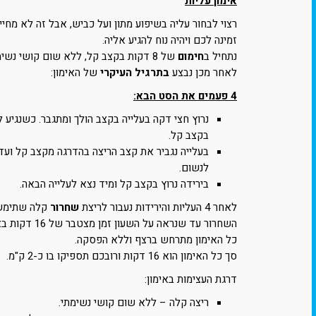
אימון עליות
רצוי לבחור עליה בשיפוע מתון ועל כביש, אבל זה לא מחי
זמינה לכם ויהיה נוח להגיע אליה.
נתחיל ב
חימום
של 8 דקות בקצב קל, ללא שום קושי נשימתי.
לאחר מכן נבצע
בתרגיל העיקרי
של האימון:
4 פעמים את הסט הבא:
נרוץ חצי דקה בעלייה בקצב הולך ומתגבר. כשנגיע ל
בקצב קל.
בעלייה נגביר את קצב הריצה בהדרגה מקצב קל וע
לנשום.
בירידה נרוץ בקצב קל ומיד נצא לעלייה הבאה.
לאחר 4 העליות והירידות נעבור לריצת
שחרור
השחרור עד שנראה על השעון זמן מצטבר של 16 דקות באימון.
כל האימון מתרחש ברצף וללא הפסקה.
סך כל האימון הוא 16 דקות ורובכם תספיקו בו כ-2 ק"מ.
דרגת העצימות באימון:
ריצה קלה – ללא שום קושי נשימתי.