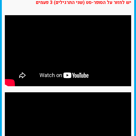
יש לחזור על הסופר-סט (שני התרגילים) 3 פעמים