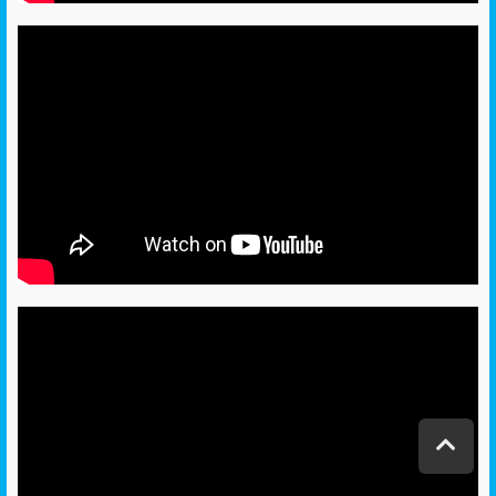
ג
ל
י