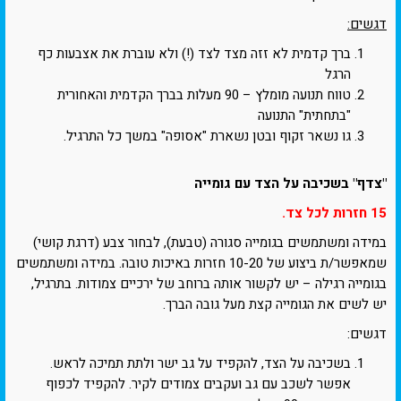
דגשים:
ברך קדמית לא זזה מצד לצד (!) ולא עוברת את אצבעות כף
הרגל
טווח תנועה מומלץ – 90 מעלות בברך הקדמית והאחורית
"בתחתית" התנועה
גו נשאר זקוף ובטן נשארת "אסופה" במשך כל התרגיל.
"צדף" בשכיבה על הצד עם גומייה
15 חזרות לכל צד.
במידה ומשתמשים בגומייה סגורה (טבעת), לבחור צבע (דרגת קושי)
שמאפשר/ת ביצוע של 10-20 חזרות באיכות טובה. במידה ומשתמשים
בגומייה רגילה – יש לקשור אותה ברוחב של ירכיים צמודות. בתרגיל,
יש לשים את הגומייה קצת מעל גובה הברך.
דגשים:
בשכיבה על הצד, להקפיד על גב ישר ולתת תמיכה לראש.
אפשר לשכב עם גב ועקבים צמודים לקיר. להקפיד לכפוף