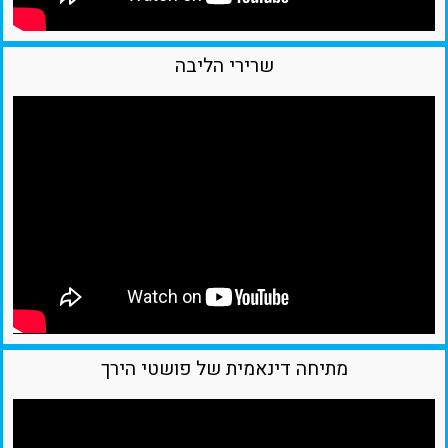
שרירי הליבה
מתיחה דינאמית של פושטי הירך