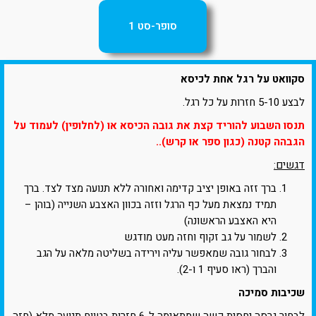
סופר-סט 1
סקוואט על רגל אחת לכיסא
לבצע 5-10 חזרות על כל רגל.
תנסו השבוע להוריד קצת את גובה הכיסא או (לחלופין) לעמוד על
הגבהה קטנה (כגון ספר או קרש)..
דגשים:
ברך זזה באופן יציב קדימה ואחורה ללא תנועה מצד לצד. ברך
תמיד נמצאת מעל כף הרגל וזזה בכוון האצבע השנייה (בוהן –
היא האצבע הראשונה)
לשמור על גב זקוף וחזה מעט מודגש
לבחור גובה שמאפשר עליה וירידה בשליטה מלאה על הגב
והברך (ראו סעיף 1 ו-2).
שכיבות סמיכה
לבחור גרסה יחסית קשה שמתאימה ל-6 חזרות בטווח תנועה מלא (חזה