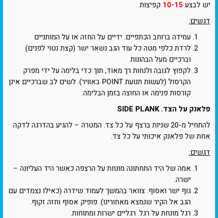
יש לבצע
10-15
קפיצות
דגשים:
עמידה ברוחב הכתפיים. ידיים על החזה או על המותניים
לרדת כלפי מטה כל עוד הגב נשאר ישר (קצת נטוי לפנים)
וברכיים מעל הבהונות
לקפוץ לגובה ולנחות רך מאוד, תוך כדי בלימה על ידי מפרק
הקרסול (לעשות תנועת POINT באוויר). לשים לב שברכיים אינן
קורסות פנימה או החוצה בזמן הבלימה.
פלאנק על הצד. SIDE PLANK
להתחיל מ-20 שניות ברצף על כל צד. המטרה – להגיע בהדרגה לדקה
אחת של פלאנק איכותי על כל צד.
דגשים:
אמה של היד התחתונה מונחת על הרצפה כאשר היד העליונה –
ישרה.
גוף ישר ואסוף. צוואר בהמשך לעמוד שידרה (כאילו נצמדים עם
הגב אל הקיר שנמצא מאחורינו). פופיק אסוף וחזה זקוף.
רגל מונחת על רגל. רגליים ישרות ומתוחות.