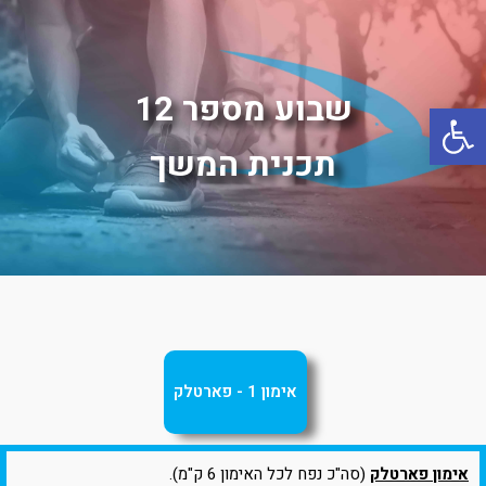
שבוע מספר 12
פתח סרגל נגישות
תכנית המשך
אימון 1 - פארטלק
אימון פארטלק
(סה"כ נפח לכל האימון 6 ק"מ).