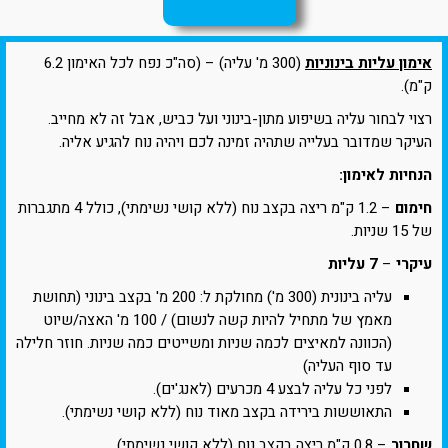
אימון עליות בינוניות
(300 מ' עליה) – (סה"כ נפח לכל האימון 6.2
ק"מ).
רצוי לבחור עליה בשיפוע מתון-בינוני ועל כביש, אבל זה לא מחייב.
העיקר שמדובר בעלייה שתהיה זמינה לכם ויהיה נוח להגיע אליה.
הנחיות לאימון:
חימום
– 1.2 ק"מ ריצה בקצב נוח (ללא קושי נשימתי), כולל 4 מתגברות
של 15 שניות.
עיקרי
–
7 עליות
עליה בינונית (300 מ') מחולקת ל: 200 מ' בקצב בינוני (תחושת
מאמץ של מתחיל להיות קשה לנשום) / 100 מ' האצה/שיוט
(הכוונה למאיצים לכמה שניות ומשייטים כמה שניות. חוזר חלילה
עד סוף העליה)
לפני כל עליה לבצע 4 מכרעים (לאנג'ים).
התאוששות בירידה בקצב מאוד נוח (ללא קושי נשימתי).
שחרור
– 0.8 ק"מ ריצה בקצב נוח (ללא קושי נשימתי).