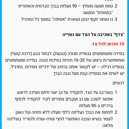
טווח תנועה מומלץ – 90 מעלות בברך הקדמית והאחורית
"בתחתית" התנועה
גו נשאר זקוף ובטן נשארת "אסופה" במשך כל התרגיל.
"צדף" בשכיבה על הצד עם גומייה
15 חזרות לכל צד.
במידה ומשתמשים בגומייה סגורה (טבעת), לבחור צבע (דרגת קושי)
שמאפשר/ת ביצוע של 10-20 חזרות באיכות טובה. במידה ומשתמשים
בגומייה רגילה – יש לקשור אותה ברוחב של ירכיים צמודות. בתרגיל,
יש לשים את הגומייה קצת מעל גובה הברך.
דגשים:
בשכיבה על הצד, להקפיד על גב ישר ולתת תמיכה לראש.
אפשר לשכב עם גב ועקבים צמודים לקיר. להקפיד לכפוף
ברכיים ב-90 מעלות.
לפתוח את הברך העליונה כלפי מעלה ללא תזוזה של האגן.
לעצור בשיא הגובה האפשרי לחצי שניה-שניה ולהוריד בשליטה
מלאה.