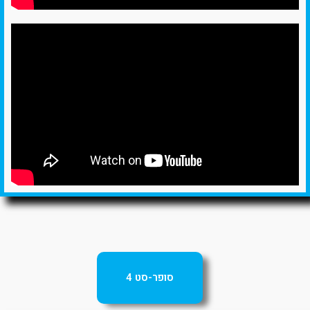
סופר-סט 4