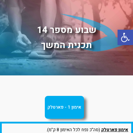
שבוע מספר 14
פתח סרגל נגישות
תכנית המשך
אימון 1 - פארטלק
אימון פארטלק
(סה"כ נפח לכל האימון 8 ק"מ).