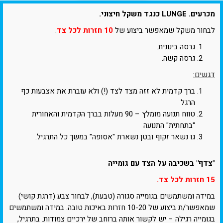
מכרעים. LUNGE כנגד משקל חיצוני.
לבחור משקל שמאפשר ביצוע של
10 חזרות לכל צד
.
גרסה בינונית.
גרסה קשה.
דגשים:
ברך קדמית לא זזה מצד לצד (!) ולא עוברת את אצבעות כף
הרגל
טווח תנועה מומלץ – 90 מעלות בברך הקדמית והאחורית
"בתחתית" התנועה
גו נשאר זקוף ובטן נשארת "אסופה" במשך כל התרגיל.
"צדף" בשכיבה על הצד עם גומייה
15 חזרות לכל צד.
במידה ומשתמשים בגומייה סגורה (טבעת), לבחור צבע (דרגת קושי)
שמאפשר/ת ביצוע של 10-20 חזרות באיכות טובה. במידה ומשתמשים
בגומייה רגילה – יש לקשור אותה ברוחב של ירכיים צמודות. בתרגיל,