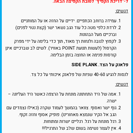
ל-"דריכת הקפיץ" לטובת הקפיצה הבאה.
דגשים:
עמידה ברוחב הכתפיים. ידיים על החזה או על המותניים
לרדת כלפי מטה כל עוד הגב נשאר ישר (קצת נטוי לפנים)
וברכיים מעל הבהונות
לקפוץ לגובה ולנחות רך מאוד, תוך כדי בלימה על ידי מפרק
הקרסול (לעשות תנועת POINT באוויר). לשים לב שברכיים אינן
קורסות פנימה או החוצה בזמן הבלימה.
פלאנק על הצד. SIDE PLANK
לנסות להגיע 40-60 שניות של פלאנק איכותי על כל צד.
דגשים:
אמה של היד התחתונה מונחת על הרצפה כאשר היד העליונה –
ישרה.
גוף ישר ואסוף. צוואר בהמשך לעמוד שקרה (כאילו נצמדים עם
הגב אל הקיר שנמצא מאחורינו). פופיק אסוף וחזה זקוף.
רגל מונחת על רגל. רגליים ישרות ומתוחות.
אין לעצור נשימה בשום שלב של התרגיל!!!