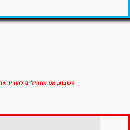
השבוע, אנו מתחילים להוריד את העומס (DELOADING) ומטרת האימונים הינה – שמירה על ה