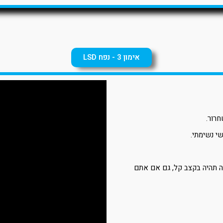
אימון 3 - נפח LSD
חרור.
י נשימתי.
ה תהיה בקצב קל, גם אם אתם