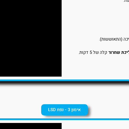
ה.
יכת שחרור
קלה של 5 דקות.
אימון 3 - נפח LSD