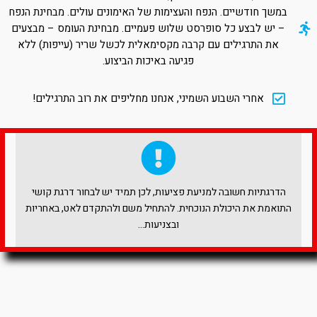
במשך חודשיים. הנפח והעצימות של האימונים עולים. מבחינת הנפח
– יש לבצע כל סופרסט שלוש פעמיים. מבחינת העומס – מבצעים
את התרגילים עם קרבה מקסימאלית לכשל שריר (עייפות) ללא
פגיעה באיכות הביצוע.
אחרי השבוע השמיני, אנחנו מחליפים את רוב התרגילים!
הדרגתיות חשובה למניעת פציעות, לכן תמיד יש לבחור דרגת קושי
התואמת את היכולת הנוכחית. להתחיל משם ולהתקדם לאט, באחריות
ובצניעות…