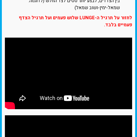
בין הצדדים, לבצע יותר סטים לצד החלש (לדוגמה:
שמאל-ימין-ושוב שמאל)
לחזור על תרגיל ה-LUNGE שלוש פעמים ועל תרגיל הצדף
פעמיים בלבד.