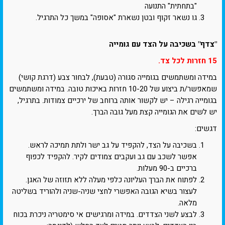
"בתחתית" התנועה
גו נשאר זקוף ובטן נשארת "אסופה" במשך כל התרגיל.
"צדף" בשכיבה על הצד עם גומייה
15 חזרות לכל צד.
במידה ומשתמשים בגומייה סגורה (טבעת), לבחור צבע (דרגת קושי)
שמאפשר/ת ביצוע של 10-20 חזרות באיכות טובה. במידה ומשתמשים
בגומייה רגילה – יש לקשור אותה ברוחב של ירכיים צמודות. בתרגיל,
יש לשים את הגומייה קצת מעל גובה הברך.
דגשים:
בשכיבה על הצד, להקפיד על גב ישר ולתת תמיכה לראש.
אפשר לשכב עם גב ועקבים צמודים לקיר. להקפיד לכפוף
ברכיים ב-90 מעלות.
לפתוח את הברך העליונה כלפי מעלה ללא תזוזה של האגן.
לעצור בשיא הגובה האפשרי לחצי שניה-שניה ולהוריד בשליטה
מלאה.
לבצע לשני הצדדים. במידה ומרגישים אי סימטריה ניכרת בכוח