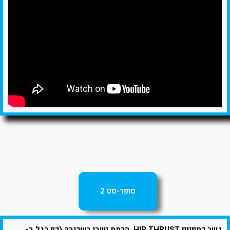
סופר-סט 2
גשר כתפיים HIP THRUST. הרמת ישבן בשכיבה (כף רגל ב-