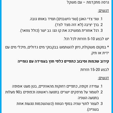
גרסה מתקדמת – עם משקל
דגשים:
שני צדי האגן (שני הישבנים) תמיד באותו גובה.
ברך יציבה (לא זזה מצד לצד).
רגל אחורית ממשיכה את קו הגו. גב ישר (כולל צוואר).
יש לבצע 5-10 חזרות לכל רגל.
* במקום משקולת, ניתן להשתמש בבקבוקי מים גדולים, מיכלי מים עם
ידית או תיק.
קירוב שכמות וסיבוב כתפיים כלפי חוץ בעמידה עם גומייה
לבצע 15-20 חזרות
דגשים:
עמידה זקופה, כתפיים רחוקות מהאוזניים, בטן מעט אסופה
לשמור על מרפקים ישרים בתנועה ראשונה וכפופים ב90 מעלות
בתנועה השניה
לעצור לחצי שניה בסוף הטווח (כשהשכמות נוגעות אחת
בשנייה).