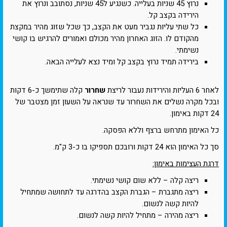
נרוץ 45 שניות בעלייה. כשנגיע ל45 שניות, נסתובב ונרוץ את
הירידה בקצב קל.
כל שתי עליות נגביר מעט את הקצב, כך שכל שזוג מהיר במקצת
מהקודם לו. הזוג האחרון מהיר מכולם ואמורים להרגיש בו קושי
נשימתי.
בירידה תמיד נרוץ בקצב קל ומיד נצא לעלייה הבאה.
לאחר 6 העליות והירידות נעבור לריצת
שחרור
קלה שתימשך כ-6 דקות
ובכל מקרה נשלים את השחרור עד שנראה על השעון זמן מצטבר של
24 דקות באימון.
כל האימון מתרחש ברצף וללא הפסקה.
סך כל האימון הוא 24 דקות ורובכם תספיקו בו כ-3 ק"מ.
דרגת העצימות באימון:
ריצה קלה – ללא שום קושי נשימתי.
ריצה מתגברת – הגברת הקצב בהדרגה עד לתחושה שמתחיל
להיות קשה לנשום.
ריצה מהירה – מתחיל להיות קשה לנשום.