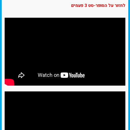
לחזור על הסופר-סט 3 פעמים