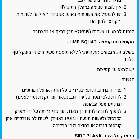
אין לעצור נשימה במהלך התרגיל!!!
יש להפעיל את השכמות באופן אקטיבי. לא לתת לשכמות
"לקרוס" לתוך הגו.
לנסות לבצע 10 צעדים (שמאל+ימין) ברצף או במצטבר
סקוואט עם קפיצה. JUMP SQUAT
בשלב זה, מבצעים את התרגיל ללא תוספת משק חיצוני! משקל גוף
בלבד.
יש לבצע 10 קפיצות
דגשים:
עמידה ברוחב הכתפיים. ידיים על החזה או על המותניים
לרדת כלפי מטה כל עוד הגב נשאר ישר (קצת נטוי לפנים)
וברכיים מעל הבהונות
לקפוץ לגובה ולנחות רך מאוד, תוך כדי בלימה על ידי מפרק
הקרסול (לעשות תנועת POINT באוויר). לשים לב שברכיים אינן
קורסות פנימה או החוצה בזמן הבלימה.
פלאנק על הצד. SIDE PLANK