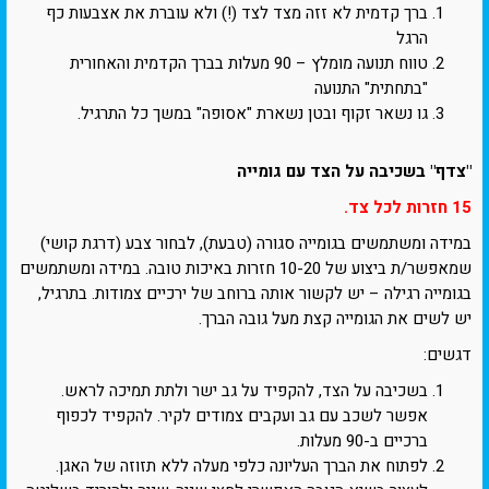
ברך קדמית לא זזה מצד לצד (!) ולא עוברת את אצבעות כף
הרגל
טווח תנועה מומלץ – 90 מעלות בברך הקדמית והאחורית
"בתחתית" התנועה
גו נשאר זקוף ובטן נשארת "אסופה" במשך כל התרגיל.
"צדף" בשכיבה על הצד עם גומייה
15 חזרות לכל צד.
במידה ומשתמשים בגומייה סגורה (טבעת), לבחור צבע (דרגת קושי)
שמאפשר/ת ביצוע של 10-20 חזרות באיכות טובה. במידה ומשתמשים
בגומייה רגילה – יש לקשור אותה ברוחב של ירכיים צמודות. בתרגיל,
יש לשים את הגומייה קצת מעל גובה הברך.
דגשים:
בשכיבה על הצד, להקפיד על גב ישר ולתת תמיכה לראש.
אפשר לשכב עם גב ועקבים צמודים לקיר. להקפיד לכפוף
ברכיים ב-90 מעלות.
לפתוח את הברך העליונה כלפי מעלה ללא תזוזה של האגן.