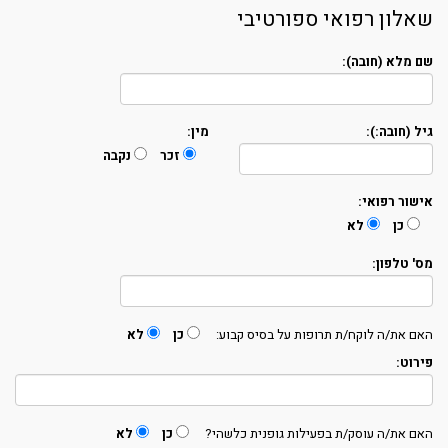
שאלון רפואי ספורטיבי
שם מלא (חובה):
גיל (חובה:):
מין:
זכר
נקבה
אישור רפואי:
כן
לא
מס' טלפון:
האם את/ה לוקח/ת תרופות על בסיס קבוע:
כן
לא
פירוט:
האם את/ה עוסק/ת בפעילות גופנית כלשהי?
כן
לא