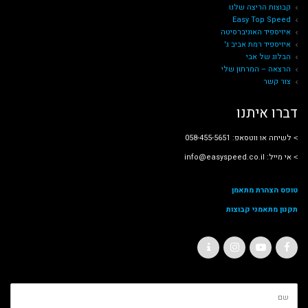
קבוצות הריצה שלנו
Easy Top Speed
איזיספיד האוניברסיטה
איזיספיד רמת אביב ג'
הבלוג של אבי
הרצאה – המרתון שלי
צור קשר
דברו איתנו
˂ לשיחה או ווטסאפ: 058-455-5651
˂ אי מייל: info@easyspeed.co.il
טופס הצהרת מתאמן
תקנון מתאמני קבוצות
C
I
Y
F
o
n
o
a
ש
n
s
u
c
ם
t
t
T
e
מ