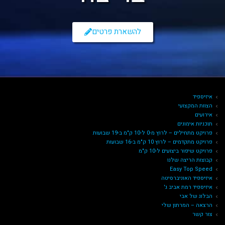
להשארת פרטים
איזיספיד
הצוות המקצועי
אירועים
תוכניות אימונים
פרויקט מתחילים – לרוץ מ-0 ל-10 ק"מ ב-19 שבועות
פרויקט מתקדמים – לרוץ 10 ק"מ ב-16 שבועות
פרויקט שיפור ביצועים ל-10 ק"מ
קבוצות הריצה שלנו
Easy Top Speed
איזיספיד האוניברסיטה
איזיספיד רמת אביב ג'
הבלוג של אבי
הרצאה – המרתון שלי
צור קשר