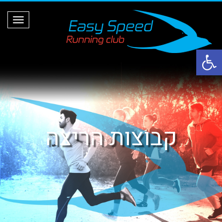
ת
פ
ר
י
ט
פתח סרגל נגישות
קבוצות הריצה