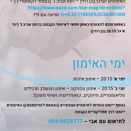
האימונים יערכו בגן רוזין – רמת אביב ג' (בצמוד לקאנטרי ג') –
https://www.waze.com/live-map/directions?
to=ll.32.116535%2C34.801404
נסיעה עם וייז.
באפשרותכם להצטרף באופן חפשי לאימוני הקבוצה ברמת אביב ג' (ימי
א'+ג' 20:15 בגן רוזין)
ימי האימון
ימי א'
20:15 – אימון איכות.
ימי ג'
20:15 – אימון טכניקה – אימון המשלב תרגילים
פליאומטריים, חיזוקים, קואורדינציה ושיווי משקל.
בנוסף יינתנו הנחיות לאימונים עצמאיים (בהתאם לזמינותכם/ן) האימונים
יינתנו דרך אפליקציית הקבוצה
לתיאום עם אבי –
054-5528777