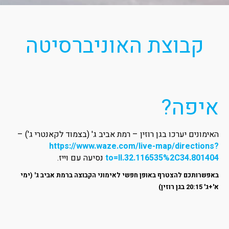
קבוצת האוניברסיטה
איפה?
האימונים יערכו בגן רוזין – רמת אביב ג' (בצמוד לקאנטרי ג') –
https://www.waze.com/live-map/directions?
to=ll.32.116535%2C34.801404
נסיעה עם וייז.
באפשרותכם להצטרף באופן חפשי לאימוני הקבוצה ברמת אביב ג' (ימי
א'+ג' 20:15 בגן רוזין)