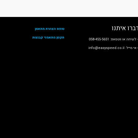
ברו איתנו
טופס הצהרת מתאמן
תקנון מתאמני קבוצות
לשיחה או ווטסאפ: 058-455-5651
י מייל: info@easyspeed.co.il