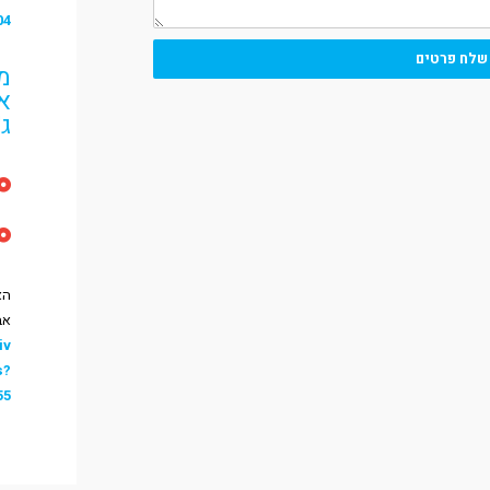
04
שלח פרטים
מו
א
ג'
הא
אב
iv
s?
55