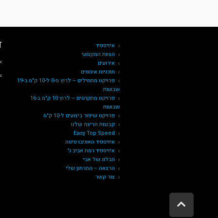
ד
איזיספיד
הצוות המקצועי
˂ 
אירועים
תוכניות אימונים
˂ א
פרויקט מתחילים – לרוץ מ-0 ל-10 ק"מ ב-19
שבועות
פרויקט מתקדמים – לרוץ 10 ק"מ ב-16
שבועות
פרויקט שיפור ביצועים ל-10 ק"מ
קבוצות הריצה שלנו
Easy Top Speed
איזיספיד האוניברסיטה
איזיספיד רמת אביב ג'
הבלוג של אבי
הרצאה – המרתון שלי
צור קשר
ג
ל