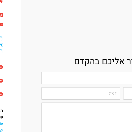
מו
א
ה
ור אליכם בהקדם
ד
ו
א
"
ל
הא
של
iv
s?