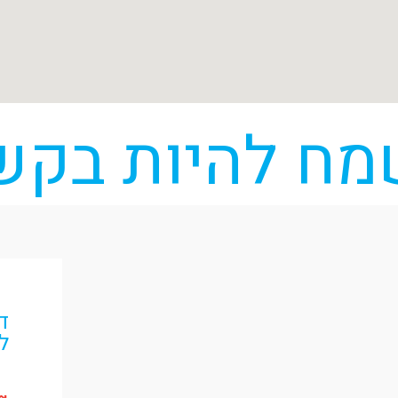
מח להיות בקש
ד
ל