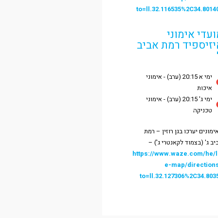
to=ll.32.116535%2C34.8014
עדי אימוני
יזיספיד רמת אביב
ימי א 20:15 (ערב) - אימוני
איכות
ימי ג' 20:15 (ערב) - אימוני
טכניקה
ימונים יערכו בגן רוזין – רמת
יב ג' (בצמוד לקאנטרי ג') –
https://www.waze.com/he/l
e-map/direction
to=ll.32.127306%2C34.803