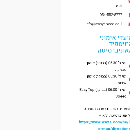
ת"א
054-552-8777
info@easyspeed.co.il
עדי אימוני
יזיספיד
אוניברסיטה
ימי ב' 05:30 (בבוקר) אימון
טכניקה
ימי ד' 05:30 (בבוקר) אימון
איכות
ימי ה' 06:00 (בבוקר) Easy Top
Speed
ימונים נערכים במרכז הספורט
 אוניברסיטת ת"א –
https://www.waze.com/he/l
e-map/direction