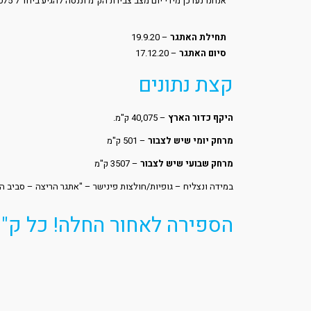
אנחנו נעדכן מידי יום מצב צבירת הק"מ וננסה להגיע ביחד ל 40,075 בתום 80 יום.
תחילת האתגר
– 19.9.20
סיום האתגר
– 17.12.20
קצת נתונים
היקף כדור הארץ
– 40,075 ק"מ.
מרחק יומי שיש לצבור
– 501 ק"מ
מרחק שבועי שיש לצבור
– 3507 ק"מ
במידה ונצליח – גופיות/חולצות פינישר – "אתגר הריצה – סביב העולם ב 80 יום"
הספירה לאחור החלה! כל ק"מ