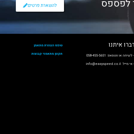
י לפספס
להשארת פרטים
ברו איתנו
טופס הצהרת מתאמן
תקנון מתאמני קבוצות
לשיחה או ווטסאפ: 058-455-5651
י מייל: info@easyspeed.co.il