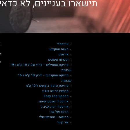
תישארו בעניינים, לא כדא
ד
איזיספיד
הצוות המקצועי
˂ 
אירועים
תוכניות אימונים
˂ א
פרויקט מתחילים – לרוץ מ-0 ל-10 ק"מ ב-19
שבועות
פרויקט מתקדמים – לרוץ 10 ק"מ ב-16
שבועות
פרויקט שיפור ביצועים ל-10 ק"מ
קבוצות הריצה שלנו
Easy Top Speed
איזיספיד האוניברסיטה
איזיספיד רמת אביב ג'
הבלוג של אבי
הרצאה – המרתון שלי
צור קשר