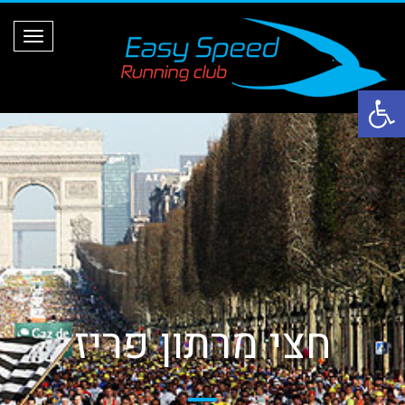
ת
פ
ר
י
ט
פתח סרגל נגישות
חצי מרתון פריז