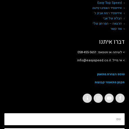
Easy Top Speed
איזיספיד האוניברסיטה
איזיספיד רמת אביב ג'
הבלוג של אבי
הרצאה – המרתון שלי
צור קשר
דברו איתנו
˂ לשיחה או ווטסאפ: 058-455-5651
˂ אי מייל: info@easyspeed.co.il
טופס הצהרת מתאמן
תקנון מתאמני קבוצות
C
I
Y
F
o
n
o
a
ש
n
s
u
c
ם
t
t
T
e
מ
ל
a
a
u
b
א