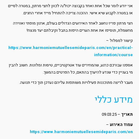
אני יודע לומר שכל אחת ואחד בקבוצה יכול/ה לכוון לחצי מרתון, במטרה לסיים
או במטרה לקבוע שיא אישי. ההכנה צריכה להתחיל מייד אחרי החגים.
חצי מרתון פריז נחשב לאחד האירועים הגדולים בעולם, ארגון מופתי ואווירה
מחשמלת, תוסיפו את אחת הערים היפות בתבל וקיבלתם יעד מנצח!
קישור למסלול –
https://www.harmoniemutuellesemideparis.com/en/practical-
information/course
אספנו עבורכם כרגע, שהמחירים עוד אטרקטיביים, טיסות ומלונות. חשוב להבין
מי בעניין כדי שנדע להיערך בהתאם, כל הפרטים בהמשך.
מעבר לריצה מתוכננות פעילויות משותפות עליהם נעדכן תוך כדי תנועה.
מידע כללי
תאריך
– 09.03.25
עמוד האירוע
–
https://www.harmoniemutuellesemideparis.com/en