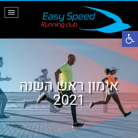
ת
פ
ר
י
ט
פתח סרגל נגישות
אימון ראש השנה
2021