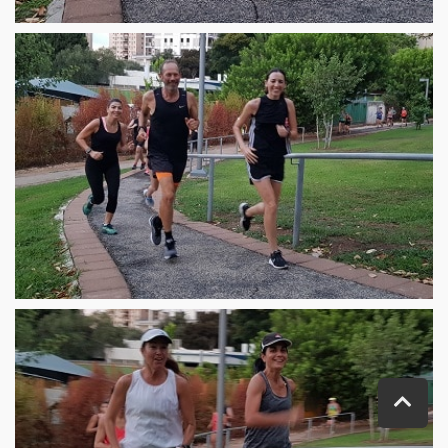
ג
ל
י