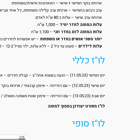
ארוחת בוקר חמישי + שישי – התארגנות אישית/משותפת.
ערב גיבוש בחמישי – ארוחת ערב קלילה משותפת, כל אחד מביא 
ארוחת ערב שישי – עלות כ 80 ש"ח לאדם.
עלות המחנה לחדר יחיד
– 1,000 ש"ח.
עלות המחנה לזוג בחדר זוגי
– 1,100 ש"ח
יותר משני אנשים בחדר או משפחות
– יש אפשרות לחדרים גדולים –
עלות לילדים
– פעוט עד גיל 2 – ללא עלות, ילד מגיל 12-2 – 200 ₪ למחנה, בוגר מעל לגיל 12 – 250 ₪ למחנה.
לו"ז כללי
יום חמישי (11.05.23) – הגעה בשעות אחה"צ – קבלת חדרים – אימון קבוצתי – ארוחת ערב קלילה משותפת, כל אחד מביא משהו קטן.
יום שישי (12.05.23) – עם הזריחה – אימון קבוצתי / ארוחת בוקר / בצהריים אימון פונקציונאלי + פילאטיס / ארוחת ערב עם שתיה וחידונים (כ-80 ש"ח לאדם לארוחת ערב קייטרינג)
יום שבת (13.05.23) – עם הזריחה – אימון שטח משתנה משולב / ארוחת בוקר / לקראת הצהריים אימון כש"ג דרך משחקים
לו"ז מפורט יעודכן בסמוך למחנה
לו"ז סופי