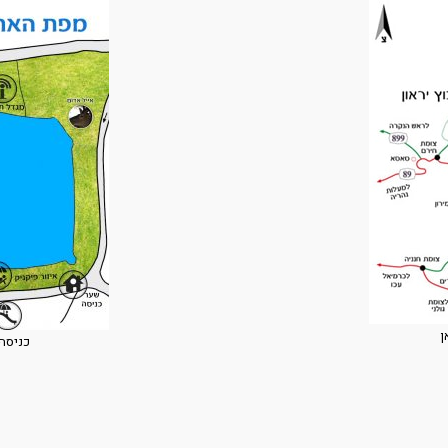
ן
כניסה 