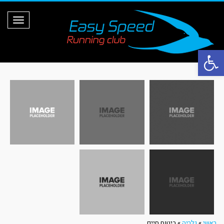
ת
פ
ר
י
ט
פתח סרגל נגישות
ראשי
»
גלריה
»
ביטוח חיים