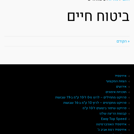
ביטוח חיים
« הקודם
איזיספיד
הצוות המקצועי
אירועים
תוכניות אימונים
פרויקט מתחילים – לרוץ מ-0 ל-10 ק"מ ב-19 שבועות
פרויקט מתקדמים – לרוץ 10 ק"מ ב-16 שבועות
פרויקט שיפור ביצועים ל-10 ק"מ
קבוצות הריצה שלנו
Easy Top Speed
איזיספיד האוניברסיטה
איזיספיד רמת אביב ג'