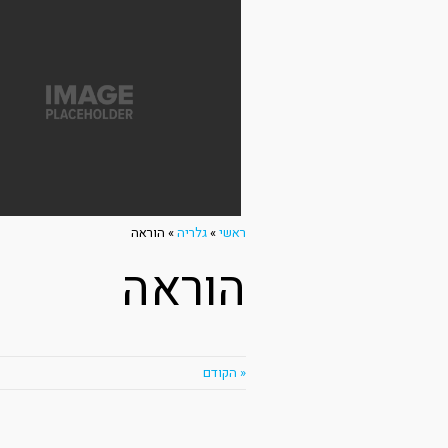
ראשי
»
גלריה
»
הוראה
הוראה
« הקודם