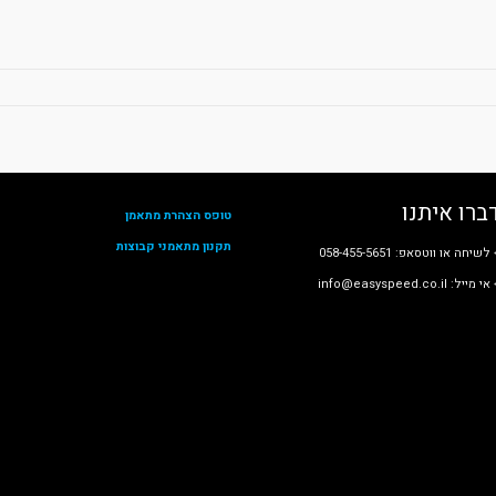
ברו איתנו
טופס הצהרת מתאמן
תקנון מתאמני קבוצות
לשיחה או ווטסאפ: 058-455-5651
י מייל: info@easyspeed.co.il