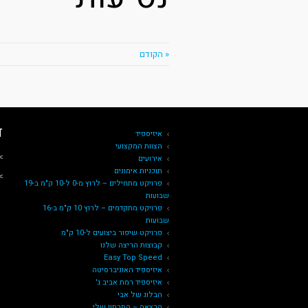
« הקודם
ד
איזיספיד
הצוות המקצועי
˂ 
אירועים
תוכניות אימונים
˂ א
פרויקט מתחילים – לרוץ מ-0 ל-10 ק"מ ב-19
שבועות
פרויקט מתקדמים – לרוץ 10 ק"מ ב-16
שבועות
פרויקט שיפור ביצועים ל-10 ק"מ
קבוצות הריצה שלנו
Easy Top Speed
איזיספיד האוניברסיטה
איזיספיד רמת אביב ג'
הבלוג של אבי
הרצאה – המרתון שלי