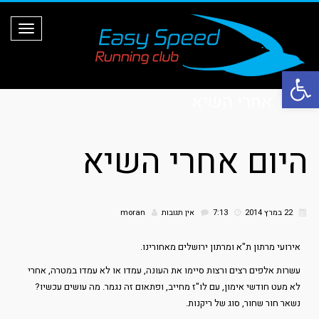
ת
פ
ר
י
ט
פתח סרגל נגישות
היום אחרי השיא
היום אחרי השיא
22 במרץ 2014
7:13
אין תגובות
moran
אירועי מרתון ת"א ומרתון ירושלים מאחורינו.
עשרות אלפים רצים ורצות סיימו את העונה, עמדו או לא עמדו במטרה, אחרי
לא מעט חודשי אימון, עם לו"ז מחייב, ופתאום זה נגמר. מה עושים עכשיו?
נשאר חור שחור, סוג של ריקנות.