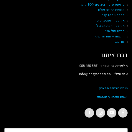
פרויקט שיפור ביצועים ל-10 ק"מ
קבוצות הריצה שלנו
Easy Top Speed
איזיספיד האוניברסיטה
איזיספיד רמת אביב ג'
הבלוג של אבי
הרצאה – המרתון שלי
צור קשר
דברו איתנו
˂ לשיחה או ווטסאפ: 058-455-5651
˂ אי מייל: info@easyspeed.co.il
טופס הצהרת מתאמן
תקנון מתאמני קבוצות
C
I
Y
F
o
n
o
a
ש
n
s
u
c