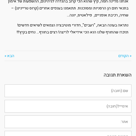
אנחנו מדינה חמה, קיץ שהוא הכי קרוב בהגדרה לגיהינום, ההשפעות של אימון
בתנאי חום הן הרסניות ומסוכנות. תתאמנו בענפים אחרים (קרוס טריינינג) –
שחיה, רכיבת אופניים, פילאטיס, יוגה…
נתראה בעונה הבאה, "רעבים", חדורי מוטיבציה וצמאים לשיאים חדשים!
תזכרו שהחורף שלנו הוא הכי אידיאלי לריצה! רצים בחורף… נחים בקיץ!!!
« הקודם
הבא »
השארת תגובה