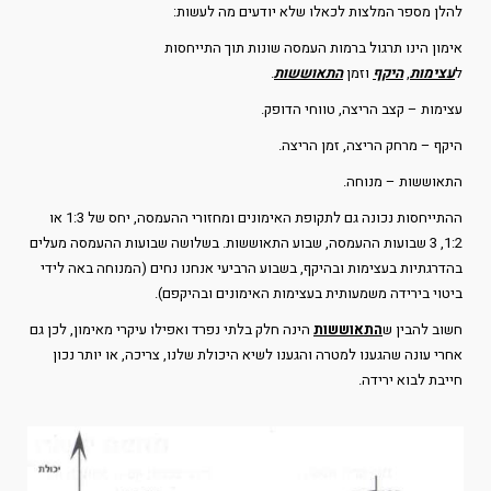
להלן מספר המלצות לכאלו שלא יודעים מה לעשות:
אימון הינו תרגול ברמות העמסה שונות תוך התייחסות
ל
עצימות
,
היקף
וזמן
התאוששות
.
עצימות – קצב הריצה, טווחי הדופק.
היקף – מרחק הריצה, זמן הריצה.
התאוששות – מנוחה.
ההתייחסות נכונה גם לתקופת האימונים ומחזורי ההעמסה, יחס של 1:3 או
1:2, 3 שבועות ההעמסה, שבוע התאוששות. בשלושה שבועות ההעמסה מעלים
בהדרגתיות בעצימות ובהיקף, בשבוע הרביעי אנחנו נחים (המנוחה באה לידי
ביטוי בירידה משמעותית בעצימות האימונים ובהיקפם).
חשוב להבין ש
התאוששות
הינה חלק בלתי נפרד ואפילו עיקרי מאימון, לכן גם
אחרי עונה שהגענו למטרה והגענו לשיא היכולת שלנו, צריכה, או יותר נכון
חייבת לבוא ירידה.