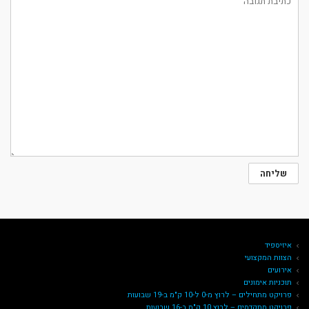
איזיספיד
הצוות המקצועי
אירועים
תוכניות אימונים
פרויקט מתחילים – לרוץ מ-0 ל-10 ק"מ ב-19 שבועות
פרויקט מתקדמים – לרוץ 10 ק"מ ב-16 שבועות