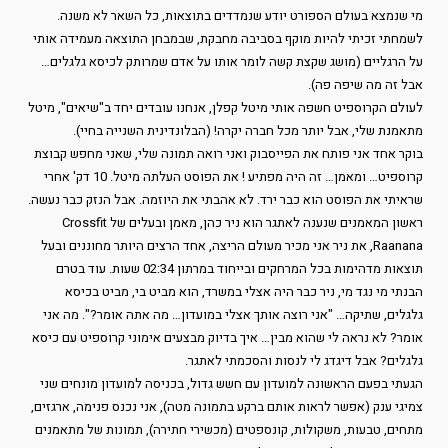
מי שנמצא בעולם הספורט יודע שנמדדים בתוצאות, כל השאר לא משנה.
לשמחתי זכיתי להיות מוקף בסביבה מחבקת, שבמבחן התוצאה מעמידה אותי
על הרגליים (מושג שקצת קשה לומר אותו על אדם שמרותק לכיסא גלגלים…
אבל זה מה שיפה פה).
לעולם הקרוספיט חשפה אותי מיטל קפלן, אנחנו עובדים יחד ב"שיאים", מיטל
מתאמנת שלי, אבל יותר מכל חברה יקרה! (הבלונדינית השנייה בחיי).
בוקר אחד אני פותח את הפייסבוק ואני רואה תמונה שלי, שאני מחפש קבוצת
קרוספיט… ומאמן… זה היה מפתיע ! את הפוסט העלתה מיטל. 10 דק' אחרי
שראיתי את הפוסט הוא כבר ירד. לא אהבתי את היוזמה. אבל הנזק כבר נעשה.
ראשון המאמנים שנענה לאתגר הוא ניר כהן, מאמן ובעלים של Crossfit
Raanana, את ניר אני מכיר מעולם הריצה, אחד הרצים היותר מחוננים ובעל
תוצאות מדהימות בכל המרחקים ובייחוד במרתון 02:34 שעות. עוד בטרם
הבנתי מי נגד מי, ניר כבר היה אצלי במשרד, הוא מביט בי, מביט בכיסא
גלגלים, שתיקה… "אני רוצה אותך אצלי במועדון… מה אתה אומר?". מה אני
אומר? לא נראה לי שהוא מבין… איך בדיוק מבצעים אימוני קרוספיט עם כיסא
גלגלים? אבל דיגדג לי לנסות והסכמתי לאתגר.
הגעתי בפעם הראשונה למועדון עם חשש גדול, בכניסה למועדון מונחים שני
צמיגי ענק (אפשר לראות אותם ברקע בתמונה מטה), אני נכנס פנימה, ארגזים,
מתחים, טבעות, משקולות, קונספטים (מכשירי חתירה), תמונות של מתאמנים