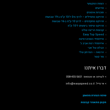
הצוות המקצועי
אירועים
תוכניות אימונים
פרויקט מתחילים – לרוץ מ-0 ל-10 ק"מ ב-19 שבועות
פרויקט מתקדמים – לרוץ 10 ק"מ ב-16 שבועות
פרויקט שיפור ביצועים ל-10 ק"מ
קבוצות הריצה שלנו
Easy Top Speed
איזיספיד האוניברסיטה
איזיספיד רמת אביב ג'
הבלוג של אבי
הרצאה – המרתון שלי
צור קשר
דברו איתנו
˂ לשיחה או ווטסאפ: 058-455-5651
˂ אי מייל: info@easyspeed.co.il
טופס הצהרת מתאמן
תקנון מתאמני קבוצות