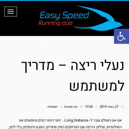
ת
פ
ר
י
ט
פתח סרגל נגישות
נעלי ריצה – מדריך למשתמש
נעלי ריצה – מדריך
למשתמש
27 במאי 2014
13:00
אין תגובות
moran
אט אט העולם עובר ל- Long Distance… יותר ויותר רצים מחפשים את
האולטרות, שילוב הריצה עם המרחקים האין סופיים, הטבע והנופים, בלי לחץ,