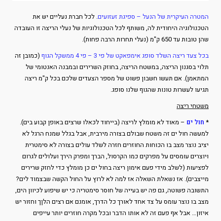
המטרה העיקרית של הנעל – ספיגת זעזועים
. לכל חברת נעליים יש את
הטכנולוגיה היחודית לה, משותף לכל הטכנולוגיות של נעלי הריצה זו העובדה
שהן טובות עד 650 ק"מ (נעלי תחרות הרבה פחות).
בכל צעד ריצה השלד סופג אימפאקט של פי 3 – פי 4 ממשקל הגוף
(כמובן זה
תלוי בסגנון הריצה, במשטח הריצה, בחוזק השרירים ובמבנה האנטומי של
המתאמן). אם תעשו חשבון פשוט של מספר הצעדים שלכם בכל ק"מ ריצה
תגיעו לעשרות טונות שהגוף שלנו סופג.
משטחי ריצה
*
חול ים
– מאוד לא מומלץ לריצה (בייחוד לכאלו שרצים באופן קבוע בים).
למעשה חול ים זה משטח שבולם בצורה מירבית, אבל בגלל שמנח הרגל לא
יציב נוצר מצב בו הכוחות החוזרים חזרה לשלד עולים בצורה לא סימטרית
ויוצרים עומסים על מפרקים כמו הקרסול, הברך ומפרק הירך ועלולים לגרום
לפציעות (לשלב מידי פעם אימון ריצה בחול ים כן מומלץ כדי לחזק שרירים
מייצבים). אז נשאלת השאלה אז למה לא לרוץ על החול הקשה שבצמוד לים?
התשובה פשוטה, גם פה יש בעייה של חוסר סימטריה כי יש שיפוע לכיוון הים,
מצב בו נוצר עומס על צד אחד לאורך כל הדרך, אומנם אם רצים הלןך וחזור יש
איזון… אבל אף פעם זה לא אותו הדבר ובכל מקרה חוזרים יותר עייפים