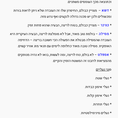
וכתוצאה מכך העומסים משתנים.
*
דשא
– מצויין כבולם, החיסרון שלו זה העובדה שלא ניתן לראות בורות
ומכשולים ולכן יש סכנה גדולה לנקעים ואף גרוע מזה.
*
כורכר
– מצויין כבולם, בטוח לריצה, הבעיה שהוא פחות זמין.
*
מסילה
– בולמת טוב מאוד, אבל לא מומלצת לריצה, הבעיה העיקרית היא
העובדה שהמסילה מבטלת את הפעולה הכי חשובה בריצה – הדחיפה
האופקית. מסילה טובה מאוד כחלופה לימים עם תנאי מזג אוויר קשים.
*
אספלט
– לא בולם, נוח לריצה, ומה לעשות, בואו לא נהיה מנותקים
מהמציאות לרובנו זה המשטח הזמין והקיים.
ס
וגי נעליים
* נעלי שטח.
* נעלי אימון כבדות.
* נעלי אימון קלות.
* נעלי תחרות.
* נעלים מינימילסטיות.