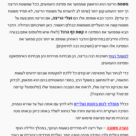
משטח
הריצה הוא הראשון שממזער את ספיגת הזעזועים, ככל שמשטח הריצה
רך יותר הזעזוע קטן יותר (שימו לב להערות על משטחי הריצה, לא תמיד משטח
רך עדיף). הדבר הבא שסופג אלו הם
נעלי הריצה,
אם הריצה מתבצעת על
משטח קשה אז הנעליים משמשות כבולם ראשוני, כאן חשיבותם הגדולה. הדבר
הבא שממזער את הספיגה זו
קשת כף הרגל
(לאלו שיש פלטפוס אתם בבעיה
גדולה וחייבים במדרסים) והדבר האחרון שסופג או יותר נכון ממזער את
הספיגה אלו השרירים (חשיבות רבה לחיזוקים).
למשקל הגוף
חשיבות רבה בריצה, הן מבחינת מהירות והן מבחינת האימפאקט
וספיגת הזעזועים.
כדי לבחור נעל מתאימה יש קודם כל ללכת למקומות שבהם יודעים לעשות
התאמה, יש להתחשב במשקל הרץ, בסוגי המשטחים בהם הוא מתאמן, לבדוק
את טכניקת הריצה שלו, לראות את המבנה האנטומי שלו (פלטפוס? קריסה
פנימה? קריסה החוצה?).
ככלל
מומלץ לגוון בזוגות נעליים
ולא לרוץ עם אותה נעל עד שהיא נגמרת,
הסיבה העיקרית היא מניעת חזרה של כוחות לשלד באותו כיוון ובאותו מנח
ובהכרח מניעת פציעות שימוש יתר.
הערה חשובה
– נעל ריצה לא מודדים בשעות הבוקר, במהלך הלילה הגוף
סופח נוזלים ולכן המידה תהיה קטנה יותר. נעליים מודדים בצהריים או בערב.