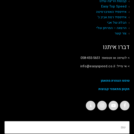
קבוצות הריצה שלנו
Easy Top Speed
איזיספיד האוניברסיטה
איזיספיד רמת אביב ג'
הבלוג של אבי
הרצאה – המרתון שלי
צור קשר
דברו איתנו
˂ לשיחה או ווטסאפ: 058-455-5651
˂ אי מייל: info@easyspeed.co.il
טופס הצהרת מתאמן
תקנון מתאמני קבוצות
C
I
Y
F
o
n
o
a
ש
n
s
u
c
ם
t
t
T
e
מ
ל