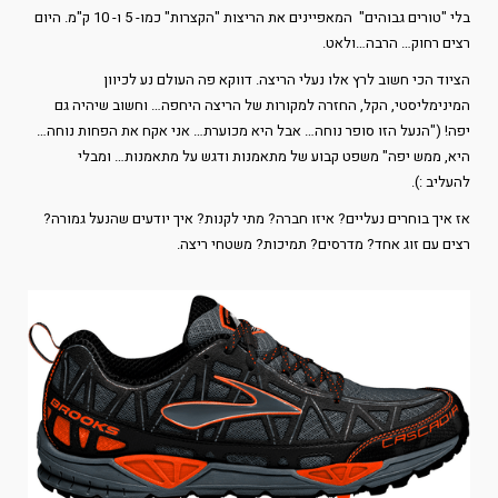
בלי "טורים גבוהים" המאפיינים את הריצות "הקצרות" כמו- 5 ו- 10 ק"מ. היום
רצים רחוק… הרבה…ולאט.
הציוד הכי חשוב לרץ אלו נעלי הריצה. דווקא פה העולם נע לכיוון
המינימליסטי, הקל, החזרה למקורות של הריצה היחפה… וחשוב שיהיה גם
יפה! ("הנעל הזו סופר נוחה… אבל היא מכוערת… אני אקח את הפחות נוחה…
היא, ממש יפה" משפט קבוע של מתאמנות ודגש על מתאמנות… ומבלי
להעליב :).
אז איך בוחרים נעליים? איזו חברה? מתי לקנות? איך יודעים שהנעל גמורה?
רצים עם זוג אחד? מדרסים? תמיכות? משטחי ריצה.